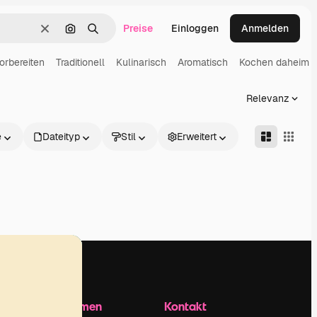
Preise
Einloggen
Anmelden
Löschen
Nach Bild suchen
Suchen
orbereiten
Traditionell
Kulinarisch
Aromatisch
Kochen daheim
Relevanz
e
Dateityp
Stil
Erweitert
Unternehmen
Kontakt