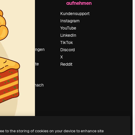
aufnehmen
Preise
Über uns
Kundensupport
Reviews
Instagram
Karriere
YouTube
ärung
Suchtrends
LinkedIn
Blog
TikTok
Veranstaltungen
Discord
um
Slidesgo
X
Deine Inhalte
Reddit
verkaufen
Pressesaal
Suchst du nach
magnific.ai
ree to the storing of cookies on your device to enhance site