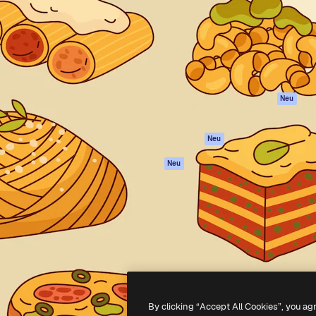
attform, um deine beste
Spaces
Academy
klichen. Mehr als 1 Million
KI-Assistent
Dokumentation
er Kreativen, Unternehmen,
KI-Bildgenerator
Support
Studios.
KI-Videogenerator
AGB
KI-
Datenschutzerkl
Stimmengenerator
Originale
Neu
Stock-Inhalte
Cookie-Richtlinie
MCP für
Vertrauenszentr
Neu
Claude/ChatGPT
Partner
Agenten
Neu
Unternehmen
API
Mobile App
Alle Magnific-Tools
-
2026
Freepik Company S.L.U.
Alle Rechte vorbehalten
.
By clicking “Accept All Cookies”, you ag