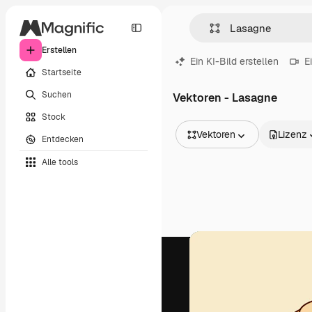
Erstellen
Ein KI-Bild erstellen
E
Startseite
Suchen
Vektoren - Lasagne
Stock
Vektoren
Lizenz
Entdecken
Alle Bilder
Alle tools
Vektoren
Illustrationen
Fotos
PSD
Vorlagen
Mockups
Videos
Filmmaterial
Motion Graphics
Videovorlagen
Icons
3D-Modelle
Schriftarten