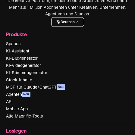
Die kreative Plattform, um deine beste Arbeit zu verwirklichen.
Mehr als 1 Million Abonnenten unter Kreativen, Unternehmen,
Agenturen und Studios.
Deutsch
Produkte
Spaces
KI-Assistent
KI-Bildgenerator
KI-Videogenerator
KI-Stimmengenerator
Stock-Inhalte
MCP für Claude/ChatGPT
Neu
Agenten
Neu
API
Mobile App
Alle Magnific-Tools
Loslegen