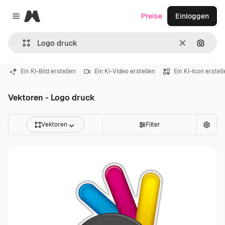
Magnific
Preise
Einloggen
Close menu
Löschen
Nach B
Ein KI-Bild erstellen
Ein KI-Video erstellen
Ein KI-Icon erstel
Vektoren - Logo druck
Vektoren
Filter