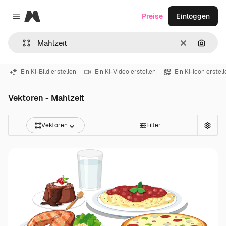
Magnific
Preise
Einloggen
Close menu
Löschen
Nach B
Ein KI-Bild erstellen
Ein KI-Video erstellen
Ein KI-Icon erstel
Vektoren - Mahlzeit
Vektoren
Filter