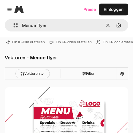
Magnific
Preise
Einloggen
Close menu
Löschen
Nach B
Ein KI-Bild erstellen
Ein KI-Video erstellen
Ein KI-Icon erstel
Vektoren - Menue flyer
Vektoren
Filter