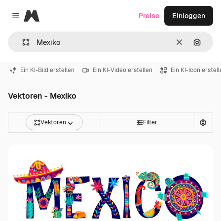
Magnific
Preise
Einloggen
Close menu
Löschen
Nach B
Ein KI-Bild erstellen
Ein KI-Video erstellen
Ein KI-Icon erstel
Vektoren - Mexiko
Vektoren
Filter