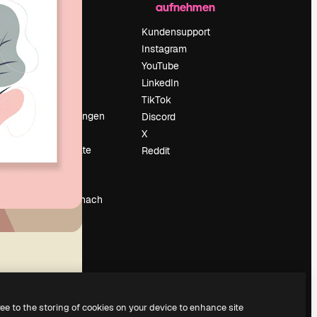
aufnehmen
Preise
Über uns
Kundensupport
Reviews
Instagram
Karriere
YouTube
ärung
Suchtrends
LinkedIn
Blog
TikTok
Veranstaltungen
Discord
um
Slidesgo
X
Deine Inhalte
Reddit
verkaufen
Pressesaal
Suchst du nach
magnific.ai
ree to the storing of cookies on your device to enhance site