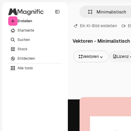
Erstellen
Ein KI-Bild erstellen
E
Startseite
Suchen
Vektoren - Minimalistisch
Stock
Vektoren
Lizenz
Entdecken
Alle Bilder
Alle tools
Vektoren
Illustrationen
Fotos
PSD
Vorlagen
Mockups
Videos
Filmmaterial
Motion Graphics
Videovorlagen
Icons
3D-Modelle
Schriftarten