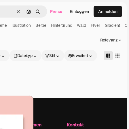
Preise
Einloggen
Anmelden
Löschen
Nach Bild suchen
Suchen
erne
Illustration
Berge
Hintergrund
Wald
Flyer
Gradient
Or
Relevanz
e
Dateityp
Stil
Erweitert
Unternehmen
Kontakt