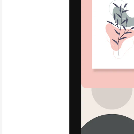
Die kreative Pl
Arbeit zu verwir
Abonnenten unt
Agenturen und 
Deutsch
Copyright © 2010