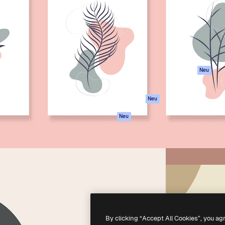
attform, um deine beste
Spaces
Academy
klichen. Mehr als 1 Million
KI-Assistent
Dokumentation
er Kreativen, Unternehmen,
KI-Bildgenerator
Support
Studios.
KI-Videogenerator
AGB
KI-
Datenschutzerkl
Stimmengenerator
Originale
Neu
Stock-Inhalte
Cookie-Richtlinie
MCP für
Vertrauenszentr
Neu
Claude/ChatGPT
Partner
Agenten
Neu
Unternehmen
API
Mobile App
Alle Magnific-Tools
-
2026
Freepik Company S.L.U.
Alle Rechte vorbehalten
.
By clicking “Accept All Cookies”, you ag