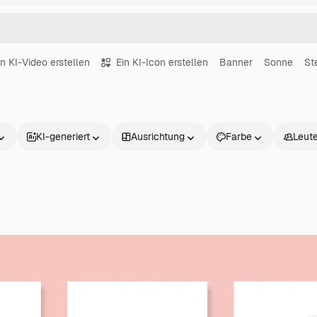
in KI-Video erstellen
Ein KI-Icon erstellen
Banner
Sonne
St
KI-generiert
Ausrichtung
Farbe
Leut
Produkte
Loslegen