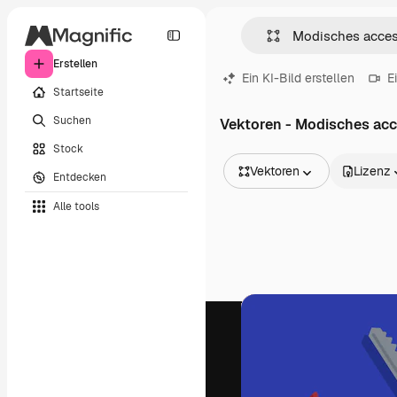
Erstellen
Ein KI-Bild erstellen
E
Startseite
Suchen
Vektoren - Modisches acc
Stock
Vektoren
Lizenz
Entdecken
Alle Bilder
Alle tools
Vektoren
Illustrationen
Fotos
PSD
Vorlagen
Mockups
Videos
Filmmaterial
Motion Graphics
Videovorlagen
Icons
3D-Modelle
Schriftarten