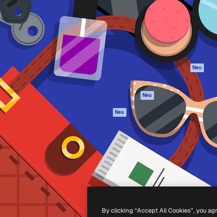
attform, um deine beste
Spaces
Academy
klichen. Mehr als 1 Million
KI-Assistent
Dokumentation
er Kreativen, Unternehmen,
KI-Bildgenerator
Support
Studios.
KI-Videogenerator
AGB
KI-
Datenschutzerkl
Stimmengenerator
Originale
Neu
Stock-Inhalte
Cookie-Richtlinie
MCP für
Vertrauenszentr
Neu
Claude/ChatGPT
Partner
Agenten
Neu
Unternehmen
API
Mobile App
Alle Magnific-Tools
-
2026
Freepik Company S.L.U.
Alle Rechte vorbehalten
.
By clicking “Accept All Cookies”, you ag