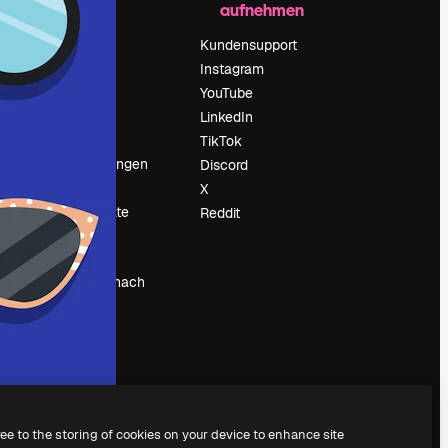
aufnehmen
Preise
Über uns
Kundensupport
Reviews
Instagram
Karriere
YouTube
ärung
Suchtrends
LinkedIn
Blog
TikTok
Veranstaltungen
Discord
um
Slidesgo
X
Deine Inhalte
Reddit
verkaufen
Pressesaal
Suchst du nach
magnific.ai
ree to the storing of cookies on your device to enhance site