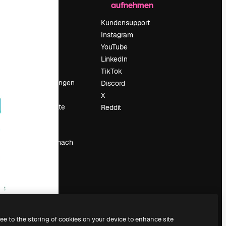
aufnehmen
Preise
Über uns
Kundensupport
Reviews
Instagram
Karriere
YouTube
ärung
Suchtrends
LinkedIn
Blog
TikTok
Veranstaltungen
Discord
um
Slidesgo
X
Deine Inhalte
Reddit
verkaufen
Pressesaal
Suchst du nach
magnific.ai
ree to the storing of cookies on your device to enhance site