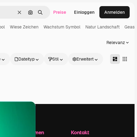
Preise
Einloggen
Anmelden
Löschen
Nach Bild suchen
Suchen
bol
Wiese Zeichen
Wachstum Symbol
Natur Landschaft
Geast
Relevanz
e
Dateityp
Stil
Erweitert
Unternehmen
Kontakt