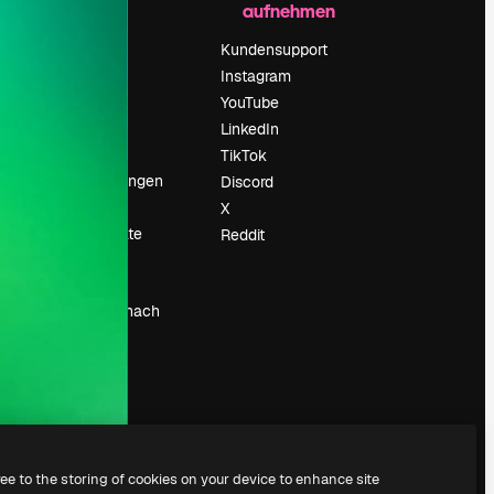
aufnehmen
Preise
Über uns
Kundensupport
Reviews
Instagram
Karriere
YouTube
ärung
Suchtrends
LinkedIn
Blog
TikTok
Veranstaltungen
Discord
um
Slidesgo
X
Deine Inhalte
Reddit
verkaufen
Pressesaal
Suchst du nach
magnific.ai
ree to the storing of cookies on your device to enhance site