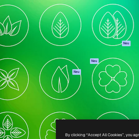
attform, um deine beste
Spaces
Academy
klichen. Mehr als 1 Million
KI-Assistent
Dokumentation
er Kreativen, Unternehmen,
KI-Bildgenerator
Support
Studios.
KI-Videogenerator
AGB
KI-
Datenschutzerkl
Stimmengenerator
Originale
Neu
Stock-Inhalte
Cookie-Richtlinie
MCP für
Vertrauenszentr
Neu
Claude/ChatGPT
Partner
Agenten
Neu
Unternehmen
API
Mobile App
Alle Magnific-Tools
-
2026
Freepik Company S.L.U.
Alle Rechte vorbehalten
.
By clicking “Accept All Cookies”, you ag