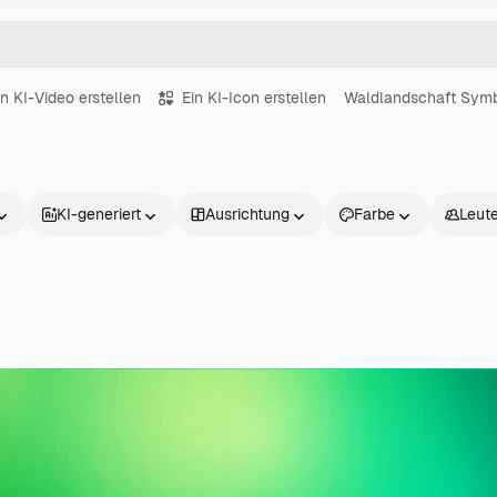
in KI-Video erstellen
Ein KI-Icon erstellen
Waldlandschaft Sym
KI-generiert
Ausrichtung
Farbe
Leut
Produkte
Loslegen