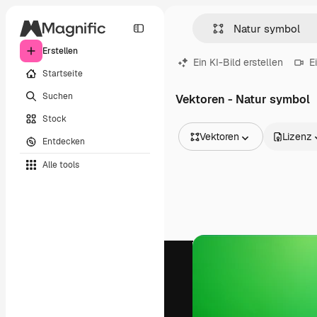
Erstellen
Ein KI-Bild erstellen
E
Startseite
Suchen
Vektoren - Natur symbol
Stock
Vektoren
Lizenz
Entdecken
Alle Bilder
Alle tools
Vektoren
Illustrationen
Fotos
PSD
Vorlagen
Mockups
Videos
Filmmaterial
Motion Graphics
Videovorlagen
Icons
3D-Modelle
Schriftarten