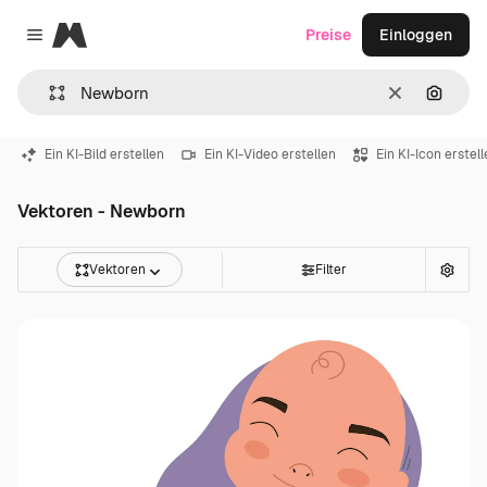
Magnific
Preise
Einloggen
Close menu
Löschen
Nach B
Ein KI-Bild erstellen
Ein KI-Video erstellen
Ein KI-Icon erstel
Vektoren - Newborn
Vektoren
Filter