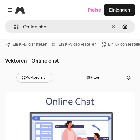
Magnific
Preise
Einloggen
Close menu
Löschen
Nach B
Ein KI-Bild erstellen
Ein KI-Video erstellen
Ein KI-Icon erstel
Vektoren - Online chat
Vektoren
Filter