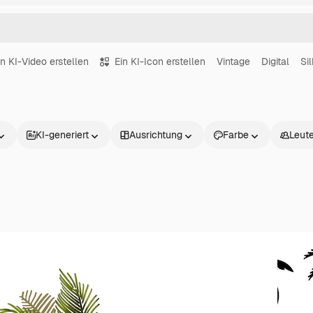
in KI-Video erstellen
Ein KI-Icon erstellen
Vintage
Digital
Si
KI-generiert
Ausrichtung
Farbe
Leut
Produkte
Loslegen