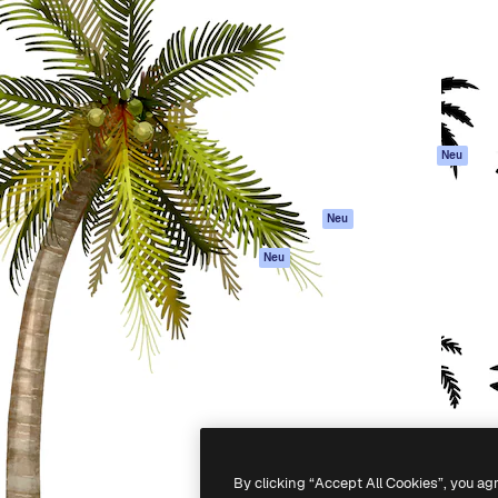
attform, um deine beste
Spaces
Academy
klichen. Mehr als 1 Million
KI-Assistent
Dokumentation
er Kreativen, Unternehmen,
KI-Bildgenerator
Support
Studios.
KI-Videogenerator
AGB
KI-
Datenschutzerkl
Stimmengenerator
Originale
Neu
Stock-Inhalte
Cookie-Richtlinie
MCP für
Vertrauenszentr
Neu
Claude/ChatGPT
Partner
Agenten
Neu
Unternehmen
API
Mobile App
Alle Magnific-Tools
-
2026
Freepik Company S.L.U.
Alle Rechte vorbehalten
.
By clicking “Accept All Cookies”, you ag