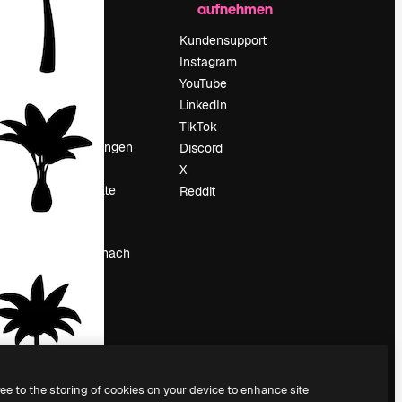
aufnehmen
Preise
Über uns
Kundensupport
Reviews
Instagram
Karriere
YouTube
ärung
Suchtrends
LinkedIn
Blog
TikTok
Veranstaltungen
Discord
um
Slidesgo
X
Deine Inhalte
Reddit
verkaufen
Pressesaal
Suchst du nach
magnific.ai
ree to the storing of cookies on your device to enhance site