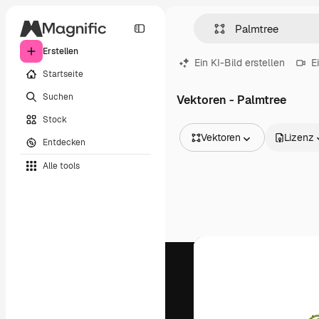
Erstellen
Ein KI-Bild erstellen
E
Startseite
Suchen
Vektoren - Palmtree
Stock
Vektoren
Lizenz
Entdecken
Alle Bilder
Alle tools
Vektoren
Illustrationen
Fotos
PSD
Vorlagen
Mockups
Videos
Filmmaterial
Motion Graphics
Videovorlagen
Icons
3D-Modelle
Schriftarten