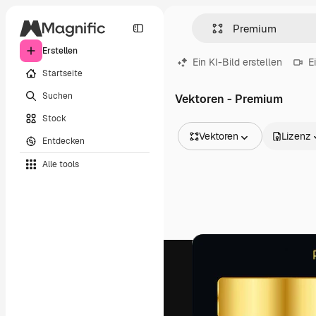
Erstellen
Ein KI-Bild erstellen
E
Startseite
Suchen
Vektoren - Premium
Stock
Vektoren
Lizenz
Entdecken
Alle Bilder
Alle tools
Vektoren
Illustrationen
Fotos
PSD
Vorlagen
Mockups
Videos
Filmmaterial
Motion Graphics
Videovorlagen
Icons
3D-Modelle
Schriftarten