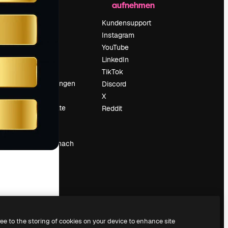
aufnehmen
Preise
Über uns
Kundensupport
Reviews
Instagram
Karriere
YouTube
ärung
Suchtrends
LinkedIn
Blog
TikTok
Veranstaltungen
Discord
um
Slidesgo
X
Deine Inhalte
Reddit
verkaufen
Pressesaal
Suchst du nach
magnific.ai
ree to the storing of cookies on your device to enhance site