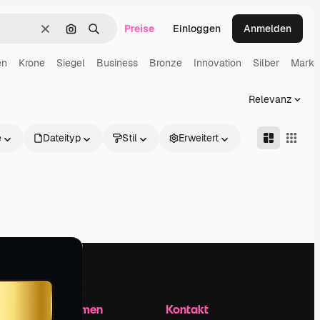
Preise
Einloggen
Anmelden
Löschen
Nach Bild suchen
Suchen
en
Krone
Siegel
Business
Bronze
Innovation
Silber
Marke
Relevanz
e
Dateityp
Stil
Erweitert
Unternehmen
Kontakt