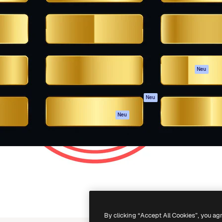
attform, um deine beste
Spaces
Academy
klichen. Mehr als 1 Million
KI-Assistent
Dokumentation
er Kreativen, Unternehmen,
KI-Bildgenerator
Support
Studios.
KI-Videogenerator
AGB
KI-
Datenschutzerkl
Stimmengenerator
Originale
Neu
Stock-Inhalte
Cookie-Richtlinie
MCP für
Vertrauenszentr
Neu
Claude/ChatGPT
Partner
Agenten
Neu
Unternehmen
API
Mobile App
Alle Magnific-Tools
-
2026
Freepik Company S.L.U.
Alle Rechte vorbehalten
.
By clicking “Accept All Cookies”, you ag