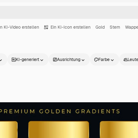
in KI-Video erstellen
Ein KI-Icon erstellen
Gold
Stern
Wapp
KI-generiert
Ausrichtung
Farbe
Leut
Produkte
Loslegen