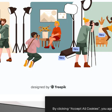
attform, um deine beste
Spaces
Academy
klichen. Mehr als 1 Million
KI-Assistent
Dokumentation
er Kreativen, Unternehmen,
KI-Bildgenerator
Support
Studios.
KI-Videogenerator
AGB
KI-
Datenschutzerkl
Stimmengenerator
Originale
Neu
Stock-Inhalte
Cookie-Richtlinie
MCP für
Vertrauenszentr
Neu
Claude/ChatGPT
Partner
Agenten
Neu
Unternehmen
API
Mobile App
Alle Magnific-Tools
-
2026
Freepik Company S.L.U.
Alle Rechte vorbehalten
.
By clicking “Accept All Cookies”, you ag