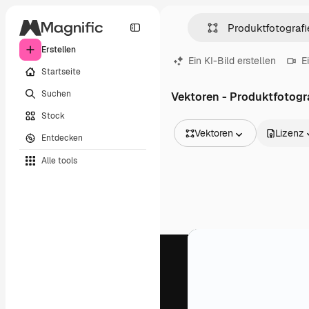
Erstellen
Ein KI-Bild erstellen
E
Startseite
Suchen
Vektoren - Produktfotogr
Stock
Vektoren
Lizenz
Entdecken
Alle Bilder
Alle tools
Vektoren
Illustrationen
Fotos
PSD
Vorlagen
Mockups
Videos
Filmmaterial
Motion Graphics
Videovorlagen
Icons
3D-Modelle
Schriftarten