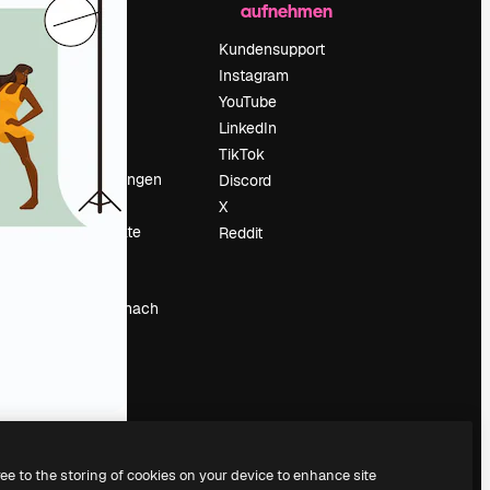
aufnehmen
Preise
Über uns
Kundensupport
Reviews
Instagram
Karriere
YouTube
ärung
Suchtrends
LinkedIn
Blog
TikTok
Veranstaltungen
Discord
um
Slidesgo
X
Deine Inhalte
Reddit
verkaufen
Pressesaal
Suchst du nach
magnific.ai
ree to the storing of cookies on your device to enhance site