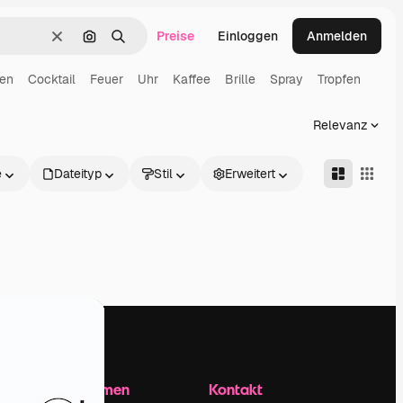
Preise
Einloggen
Anmelden
Löschen
Nach Bild suchen
Suchen
en
Cocktail
Feuer
Uhr
Kaffee
Brille
Spray
Tropfen
Relevanz
e
Dateityp
Stil
Erweitert
Unternehmen
Kontakt