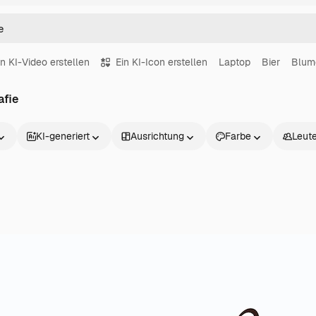
in KI-Video erstellen
Ein KI-Icon erstellen
Laptop
Bier
Blum
afie
KI-generiert
Ausrichtung
Farbe
Leut
Produkte
Loslegen