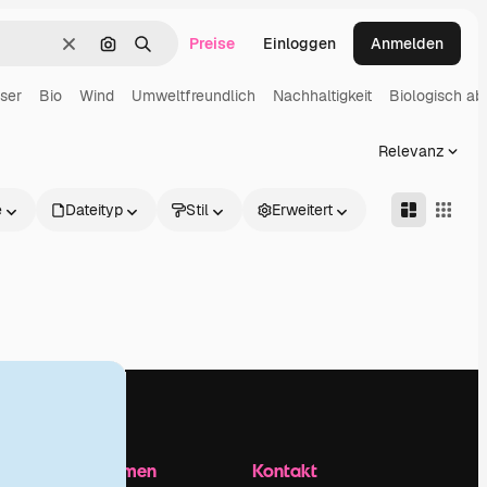
Preise
Einloggen
Anmelden
Löschen
Nach Bild suchen
Suchen
ser
Bio
Wind
Umweltfreundlich
Nachhaltigkeit
Biologisch a
Relevanz
e
Dateityp
Stil
Erweitert
Unternehmen
Kontakt