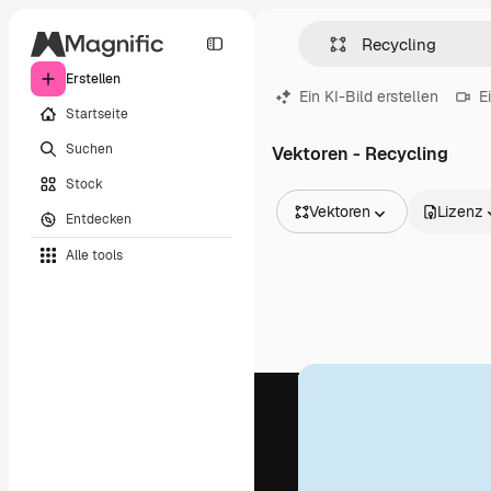
Erstellen
Ein KI-Bild erstellen
E
Startseite
Suchen
Vektoren - Recycling
Stock
Vektoren
Lizenz
Entdecken
Alle Bilder
Alle tools
Vektoren
Illustrationen
Fotos
PSD
Vorlagen
Mockups
Videos
Filmmaterial
Motion Graphics
Videovorlagen
Icons
3D-Modelle
Schriftarten