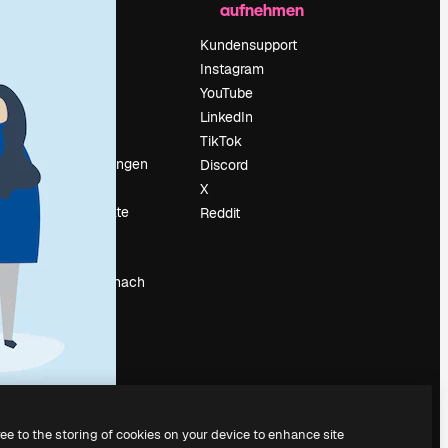
aufnehmen
Preise
Über uns
Kundensupport
Reviews
Instagram
Karriere
YouTube
ärung
Suchtrends
LinkedIn
Blog
TikTok
Veranstaltungen
Discord
um
Slidesgo
X
Deine Inhalte
Reddit
verkaufen
Pressesaal
Suchst du nach
magnific.ai
ree to the storing of cookies on your device to enhance site