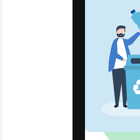
Die kreative Pl
Arbeit zu verwir
Abonnenten unt
Agenturen und 
Deutsch
Copyright © 2010