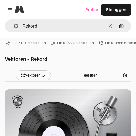
Magnific
Preise
Einloggen
Close menu
Löschen
Nach B
Ein KI-Bild erstellen
Ein KI-Video erstellen
Ein KI-Icon erstel
Vektoren - Rekord
Vektoren
Filter