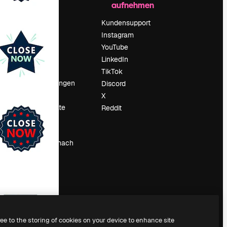
aufnehmen
Preise
Über uns
Kundensupport
Reviews
Instagram
Karriere
YouTube
ärung
Suchtrends
LinkedIn
Blog
TikTok
Veranstaltungen
Discord
um
Slidesgo
X
Deine Inhalte
Reddit
verkaufen
Pressesaal
Suchst du nach
magnific.ai
ree to the storing of cookies on your device to enhance site