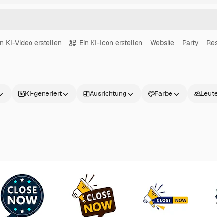
in KI-Video erstellen
Ein KI-Icon erstellen
Website
Party
Res
KI-generiert
Ausrichtung
Farbe
Leut
Produkte
Loslegen