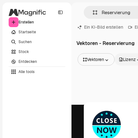
Erstellen
Ein KI-Bild erstellen
E
Startseite
Suchen
Vektoren - Reservierung
Stock
Vektoren
Lizenz
Entdecken
Alle Bilder
Alle tools
Vektoren
Illustrationen
Fotos
PSD
Vorlagen
Mockups
Videos
Filmmaterial
Motion Graphics
Videovorlagen
Icons
3D-Modelle
Schriftarten