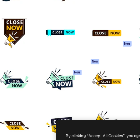
attform, um deine beste
Spaces
Academy
klichen. Mehr als 1 Million
KI-Assistent
Dokumentation
er Kreativen, Unternehmen,
KI-Bildgenerator
Support
Studios.
KI-Videogenerator
AGB
KI-
Datenschutzerkl
Stimmengenerator
Originale
Neu
Stock-Inhalte
Cookie-Richtlinie
MCP für
Vertrauenszentr
Neu
Claude/ChatGPT
Partner
Agenten
Neu
Unternehmen
API
Mobile App
Alle Magnific-Tools
-
2026
Freepik Company S.L.U.
Alle Rechte vorbehalten
.
By clicking “Accept All Cookies”, you ag