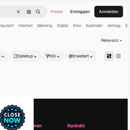
Preise
Einloggen
Anmelden
Löschen
Nach Bild suchen
Suchen
taurant
Internet
Meeting
Digital
Kino
Kalender
Vertrag
Sp
Relevanz
e
Dateityp
Stil
Erweitert
Unternehmen
Kontakt