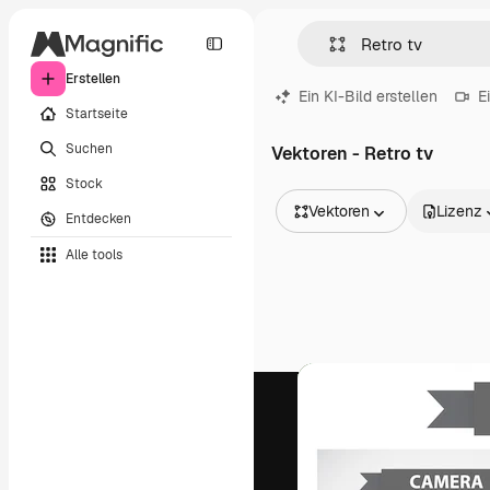
Erstellen
Ein KI-Bild erstellen
E
Startseite
Suchen
Vektoren - Retro tv
Stock
Vektoren
Lizenz
Entdecken
Alle Bilder
Alle tools
Vektoren
Illustrationen
Fotos
PSD
Vorlagen
Mockups
Videos
Filmmaterial
Motion Graphics
Videovorlagen
Icons
3D-Modelle
Schriftarten