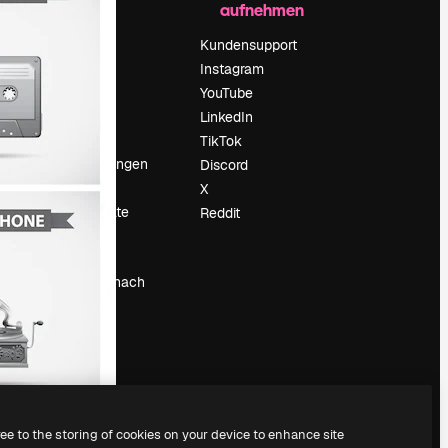
aufnehmen
Preise
Über uns
Kundensupport
Reviews
Instagram
Karriere
YouTube
ärung
Suchtrends
LinkedIn
Blog
TikTok
Veranstaltungen
Discord
um
Slidesgo
X
Deine Inhalte
Reddit
verkaufen
Pressesaal
Suchst du nach
magnific.ai
ree to the storing of cookies on your device to enhance site