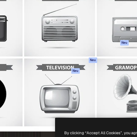
attform, um deine beste
Spaces
Academy
klichen. Mehr als 1 Million
KI-Assistent
Dokumentation
er Kreativen, Unternehmen,
KI-Bildgenerator
Support
Studios.
KI-Videogenerator
AGB
KI-
Datenschutzerkl
Stimmengenerator
Originale
Neu
Stock-Inhalte
Cookie-Richtlinie
MCP für
Vertrauenszentr
Neu
Claude/ChatGPT
Partner
Agenten
Neu
Unternehmen
API
Mobile App
Alle Magnific-Tools
-
2026
Freepik Company S.L.U.
Alle Rechte vorbehalten
.
By clicking “Accept All Cookies”, you ag