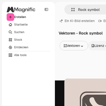
Erstellen
Ein KI-Bild erstellen
E
Startseite
Suchen
Vektoren - Rock symbol
Stock
Vektoren
Lizenz
Entdecken
Alle Bilder
Alle tools
Vektoren
Illustrationen
Fotos
PSD
Vorlagen
Mockups
Videos
Filmmaterial
Motion Graphics
Videovorlagen
Icons
3D-Modelle
Schriftarten