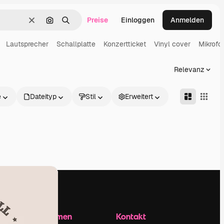
Preise
Einloggen
Anmelden
Löschen
Nach Bild suchen
Suchen
Lautsprecher
Schallplatte
Konzertticket
Vinyl cover
Mikrofo
Relevanz
e
Dateityp
Stil
Erweitert
Unternehmen
Kontakt