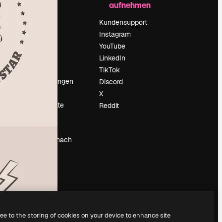
aufnehmen
Preise
Über uns
Kundensupport
Reviews
Instagram
Karriere
YouTube
ärung
Suchtrends
LinkedIn
Blog
TikTok
Veranstaltungen
Discord
um
Slidesgo
X
Deine Inhalte
Reddit
verkaufen
Pressesaal
Suchst du nach
magnific.ai
ree to the storing of cookies on your device to enhance site