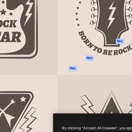
attform, um deine beste
Spaces
Academy
klichen. Mehr als 1 Million
KI-Assistent
Dokumentation
er Kreativen, Unternehmen,
KI-Bildgenerator
Support
Studios.
KI-Videogenerator
AGB
KI-
Datenschutzerkl
Stimmengenerator
Originale
Neu
Stock-Inhalte
Cookie-Richtlinie
MCP für
Vertrauenszentr
Neu
Claude/ChatGPT
Partner
Agenten
Neu
Unternehmen
API
Mobile App
Alle Magnific-Tools
-
2026
Freepik Company S.L.U.
Alle Rechte vorbehalten
.
By clicking “Accept All Cookies”, you ag