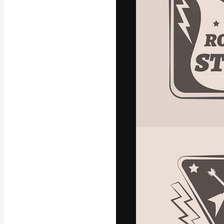
Die kreative Pl
Arbeit zu verwir
Abonnenten unt
Agenturen und 
Deutsch
Copyright © 2010