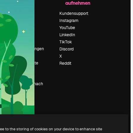
aufnehmen
Preise
Über uns
Kundensupport
Reviews
Instagram
Karriere
YouTube
ärung
Suchtrends
LinkedIn
Blog
TikTok
Veranstaltungen
Discord
um
Slidesgo
X
Deine Inhalte
Reddit
verkaufen
Pressesaal
Suchst du nach
magnific.ai
ree to the storing of cookies on your device to enhance site