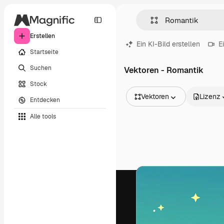
Erstellen
Ein KI-Bild erstellen
E
Startseite
Suchen
Vektoren - Romantik
Stock
Vektoren
Lizenz
Entdecken
Alle Bilder
Alle tools
Vektoren
Illustrationen
Fotos
PSD
Vorlagen
Mockups
Videos
Filmmaterial
Motion Graphics
Videovorlagen
Icons
3D-Modelle
Schriftarten