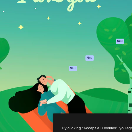
attform, um deine beste
Spaces
Academy
klichen. Mehr als 1 Million
KI-Assistent
Dokumentation
er Kreativen, Unternehmen,
KI-Bildgenerator
Support
Studios.
KI-Videogenerator
AGB
KI-
Datenschutzerkl
Stimmengenerator
Originale
Neu
Stock-Inhalte
Cookie-Richtlinie
MCP für
Vertrauenszentr
Neu
Claude/ChatGPT
Partner
Agenten
Neu
Unternehmen
API
Mobile App
Alle Magnific-Tools
-
2026
Freepik Company S.L.U.
Alle Rechte vorbehalten
.
By clicking “Accept All Cookies”, you ag