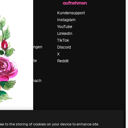
aufnehmen
Preise
Über uns
Kundensupport
Reviews
Instagram
Karriere
YouTube
ärung
Suchtrends
LinkedIn
Blog
TikTok
Veranstaltungen
Discord
um
Slidesgo
X
Deine Inhalte
Reddit
verkaufen
Pressesaal
Suchst du nach
magnific.ai
ree to the storing of cookies on your device to enhance site