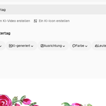
in KI-Video erstellen
Ein KI-Icon erstellen
tertag
KI-generiert
Ausrichtung
Farbe
Leut
Produkte
Loslegen