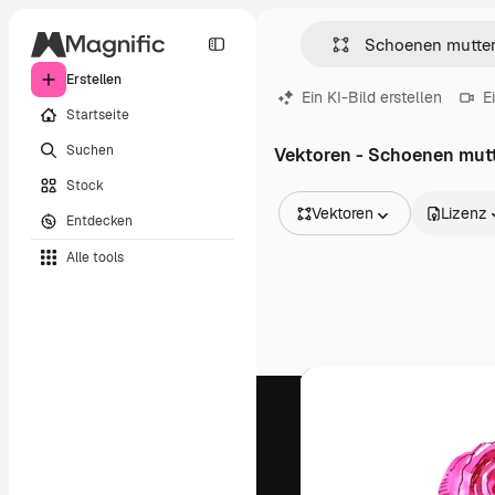
Erstellen
Ein KI-Bild erstellen
E
Startseite
Suchen
Vektoren - Schoenen mut
Stock
Vektoren
Lizenz
Entdecken
Alle Bilder
Alle tools
Vektoren
Illustrationen
Fotos
PSD
Vorlagen
Mockups
Videos
Filmmaterial
Motion Graphics
Videovorlagen
Icons
3D-Modelle
Schriftarten