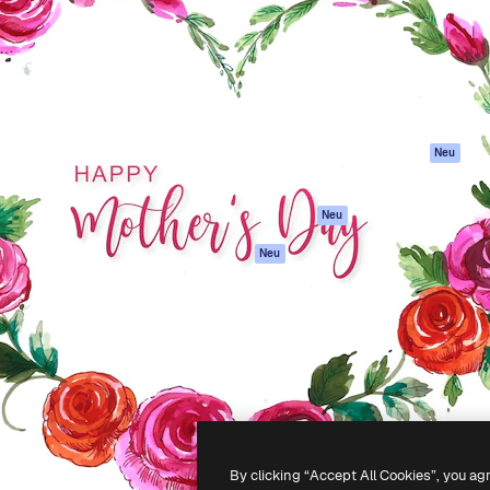
attform, um deine beste
Spaces
Academy
klichen. Mehr als 1 Million
KI-Assistent
Dokumentation
er Kreativen, Unternehmen,
KI-Bildgenerator
Support
Studios.
KI-Videogenerator
AGB
KI-
Datenschutzerkl
Stimmengenerator
Originale
Neu
Stock-Inhalte
Cookie-Richtlinie
MCP für
Vertrauenszentr
Neu
Claude/ChatGPT
Partner
Agenten
Neu
Unternehmen
API
Mobile App
Alle Magnific-Tools
-
2026
Freepik Company S.L.U.
Alle Rechte vorbehalten
.
By clicking “Accept All Cookies”, you ag