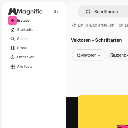
Erstellen
Ein KI-Bild erstellen
E
Startseite
Suchen
Vektoren - Schriftarten
Stock
Vektoren
Lizenz
Entdecken
Alle Bilder
Alle tools
Vektoren
Illustrationen
Fotos
PSD
Vorlagen
Mockups
Videos
Filmmaterial
Motion Graphics
Videovorlagen
Icons
3D-Modelle
Schriftarten