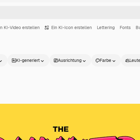
in KI-Video erstellen
Ein KI-Icon erstellen
Lettering
Fonts
B
KI-generiert
Ausrichtung
Farbe
Leut
Produkte
Loslegen