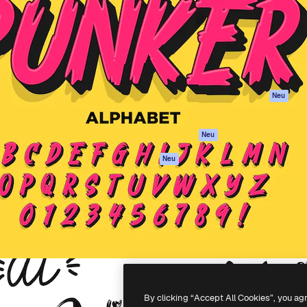
attform, um deine beste
Spaces
Academy
klichen. Mehr als 1 Million
KI-Assistent
Dokumentation
er Kreativen, Unternehmen,
KI-Bildgenerator
Support
Studios.
KI-Videogenerator
AGB
KI-
Datenschutzerkl
Stimmengenerator
Originale
Neu
Stock-Inhalte
Cookie-Richtlinie
MCP für
Vertrauenszentr
Neu
Claude/ChatGPT
Partner
Agenten
Neu
Unternehmen
API
Mobile App
Alle Magnific-Tools
-
2026
Freepik Company S.L.U.
Alle Rechte vorbehalten
.
By clicking “Accept All Cookies”, you ag