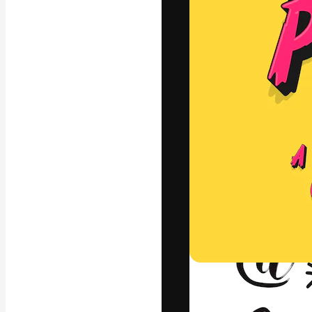
Die kreative Pl
Arbeit zu verwir
Abonnenten unt
Agenturen und 
Deutsch
Copyright © 2010