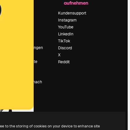
aufnehmen
Preise
Über uns
Kundensupport
Reviews
Instagram
Karriere
YouTube
ärung
Suchtrends
LinkedIn
Blog
TikTok
Veranstaltungen
Discord
um
Slidesgo
X
Deine Inhalte
Reddit
verkaufen
Pressesaal
Suchst du nach
magnific.ai
ree to the storing of cookies on your device to enhance site