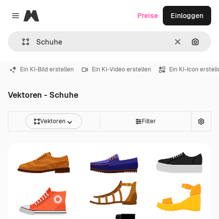
Magnific
Preise
Einloggen
Close menu
Löschen
Nach B
Ein KI-Bild erstellen
Ein KI-Video erstellen
Ein KI-Icon erstel
Vektoren - Schuhe
Vektoren
Filter