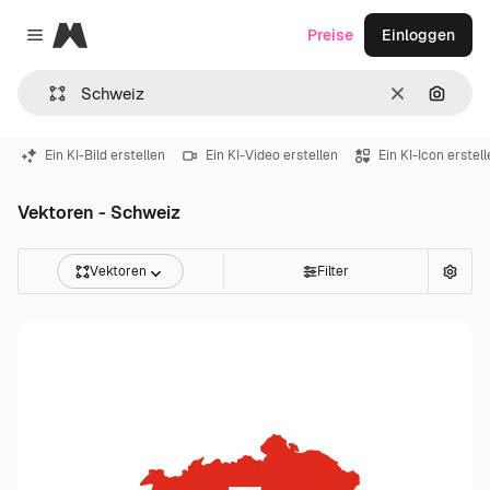
Magnific
Preise
Einloggen
Close menu
Löschen
Nach B
Ein KI-Bild erstellen
Ein KI-Video erstellen
Ein KI-Icon erstel
Vektoren - Schweiz
Vektoren
Filter