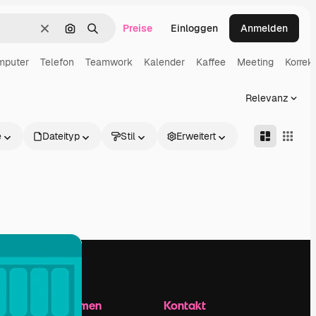
Preise
Einloggen
Anmelden
Löschen
Nach Bild suchen
Suchen
mputer
Telefon
Teamwork
Kalender
Kaffee
Meeting
Korrekt
Relevanz
e
Dateityp
Stil
Erweitert
Unternehmen
Kontakt