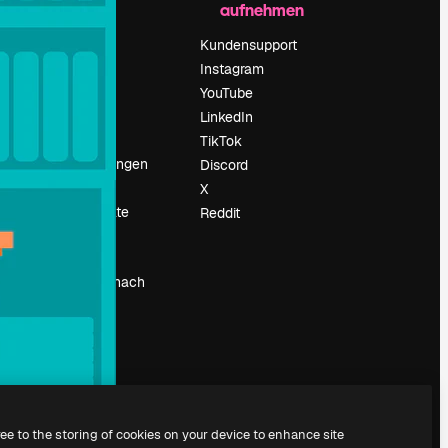
aufnehmen
Preise
Über uns
Kundensupport
Reviews
Instagram
Karriere
YouTube
ärung
Suchtrends
LinkedIn
Blog
TikTok
Veranstaltungen
Discord
um
Slidesgo
X
Deine Inhalte
Reddit
verkaufen
Pressesaal
Suchst du nach
magnific.ai
ree to the storing of cookies on your device to enhance site