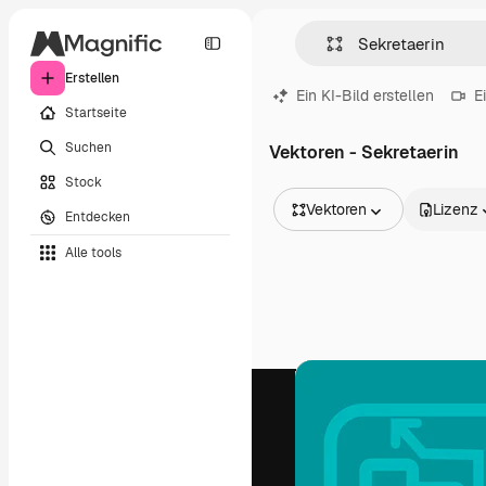
Erstellen
Ein KI-Bild erstellen
E
Startseite
Suchen
Vektoren - Sekretaerin
Stock
Vektoren
Lizenz
Entdecken
Alle Bilder
Alle tools
Vektoren
Illustrationen
Fotos
PSD
Vorlagen
Mockups
Videos
Filmmaterial
Motion Graphics
Videovorlagen
Icons
3D-Modelle
Schriftarten