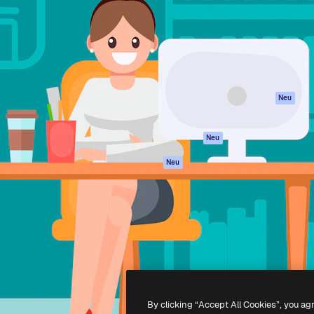
attform, um deine beste
Spaces
Academy
klichen. Mehr als 1 Million
KI-Assistent
Dokumentation
er Kreativen, Unternehmen,
KI-Bildgenerator
Support
Studios.
KI-Videogenerator
AGB
KI-
Datenschutzerkl
Stimmengenerator
Originale
Neu
Stock-Inhalte
Cookie-Richtlinie
MCP für
Vertrauenszentr
Neu
Claude/ChatGPT
Partner
Agenten
Neu
Unternehmen
API
Mobile App
Alle Magnific-Tools
-
2026
Freepik Company S.L.U.
Alle Rechte vorbehalten
.
By clicking “Accept All Cookies”, you ag