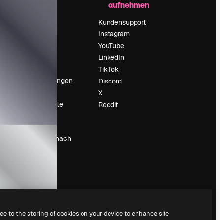
aufnehmen
Preise
Über uns
Kundensupport
Reviews
Instagram
Karriere
YouTube
ärung
Suchtrends
LinkedIn
Blog
TikTok
Veranstaltungen
Discord
um
Slidesgo
X
Deine Inhalte
Reddit
verkaufen
Pressesaal
Suchst du nach
magnific.ai
ree to the storing of cookies on your device to enhance site