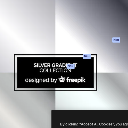
attform, um deine beste
Spaces
Academy
klichen. Mehr als 1 Million
KI-Assistent
Dokumentation
er Kreativen, Unternehmen,
KI-Bildgenerator
Support
Studios.
KI-Videogenerator
AGB
KI-
Datenschutzerkl
Stimmengenerator
Originale
Neu
Stock-Inhalte
Cookie-Richtlinie
MCP für
Vertrauenszentr
Neu
Claude/ChatGPT
Partner
Agenten
Neu
Unternehmen
API
Mobile App
Alle Magnific-Tools
-
2026
Freepik Company S.L.U.
Alle Rechte vorbehalten
.
By clicking “Accept All Cookies”, you ag