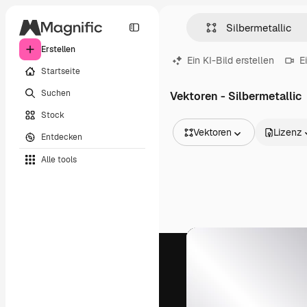
Erstellen
Ein KI-Bild erstellen
E
Startseite
Suchen
Vektoren - Silbermetallic
Stock
Vektoren
Lizenz
Entdecken
Alle Bilder
Alle tools
Vektoren
Illustrationen
Fotos
PSD
Vorlagen
Mockups
Videos
Filmmaterial
Motion Graphics
Videovorlagen
Icons
3D-Modelle
Schriftarten