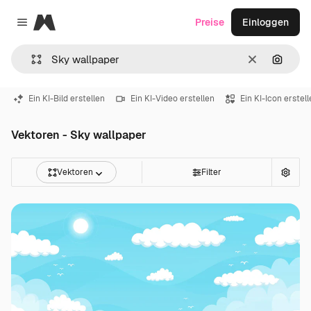
Magnific
Preise
Einloggen
Close menu
Löschen
Nach B
Ein KI-Bild erstellen
Ein KI-Video erstellen
Ein KI-Icon erstel
Vektoren - Sky wallpaper
Vektoren
Filter