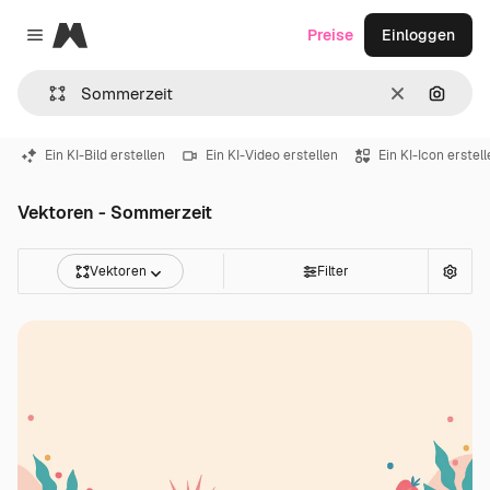
Magnific
Preise
Einloggen
Close menu
Löschen
Nach B
Ein KI-Bild erstellen
Ein KI-Video erstellen
Ein KI-Icon erstel
Vektoren - Sommerzeit
Vektoren
Filter