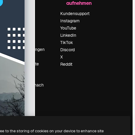
aufnehmen
Preise
Über uns
Kundensupport
Reviews
Instagram
Karriere
YouTube
ärung
Suchtrends
LinkedIn
Blog
TikTok
Veranstaltungen
Discord
um
Slidesgo
X
Deine Inhalte
Reddit
verkaufen
Pressesaal
Suchst du nach
magnific.ai
ree to the storing of cookies on your device to enhance site