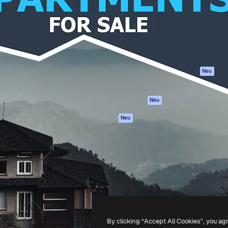
attform, um deine beste
Spaces
Academy
klichen. Mehr als 1 Million
KI-Assistent
Dokumentation
er Kreativen, Unternehmen,
KI-Bildgenerator
Support
Studios.
KI-Videogenerator
AGB
KI-
Datenschutzerkl
Stimmengenerator
Originale
Neu
Stock-Inhalte
Cookie-Richtlinie
MCP für
Vertrauenszentr
Neu
Claude/ChatGPT
Partner
Agenten
Neu
Unternehmen
API
Mobile App
Alle Magnific-Tools
-
2026
Freepik Company S.L.U.
Alle Rechte vorbehalten
.
By clicking “Accept All Cookies”, you ag