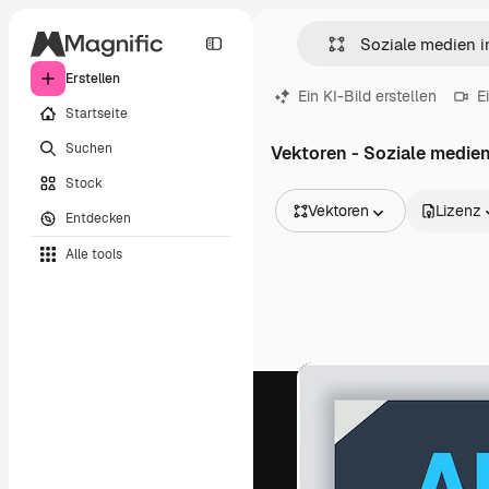
Erstellen
Ein KI-Bild erstellen
E
Startseite
Suchen
Vektoren - Soziale medie
Stock
Vektoren
Lizenz
Entdecken
Alle Bilder
Alle tools
Vektoren
Illustrationen
Fotos
PSD
Vorlagen
Mockups
Videos
Filmmaterial
Motion Graphics
Videovorlagen
Icons
3D-Modelle
Schriftarten