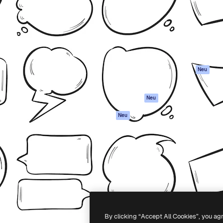
attform, um deine beste
Spaces
Academy
klichen. Mehr als 1 Million
KI-Assistent
Dokumentation
er Kreativen, Unternehmen,
KI-Bildgenerator
Support
Studios.
KI-Videogenerator
AGB
KI-
Datenschutzerkl
Stimmengenerator
Originale
Neu
Stock-Inhalte
Cookie-Richtlinie
MCP für
Vertrauenszentr
Neu
Claude/ChatGPT
Partner
Agenten
Neu
Unternehmen
API
Mobile App
Alle Magnific-Tools
-
2026
Freepik Company S.L.U.
Alle Rechte vorbehalten
.
By clicking “Accept All Cookies”, you ag