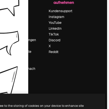
aufnehmen
Preise
Über uns
Kundensupport
Reviews
Instagram
Karriere
YouTube
ärung
Suchtrends
LinkedIn
Blog
TikTok
Veranstaltungen
Discord
um
Slidesgo
X
Deine Inhalte
Reddit
verkaufen
Pressesaal
Suchst du nach
magnific.ai
ree to the storing of cookies on your device to enhance site