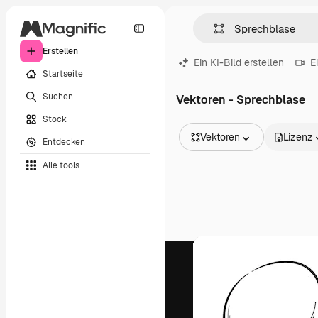
Erstellen
Ein KI-Bild erstellen
E
Startseite
Suchen
Vektoren - Sprechblase
Stock
Vektoren
Lizenz
Entdecken
Alle Bilder
Alle tools
Vektoren
Illustrationen
Fotos
PSD
Vorlagen
Mockups
Videos
Filmmaterial
Motion Graphics
Videovorlagen
Icons
3D-Modelle
Schriftarten