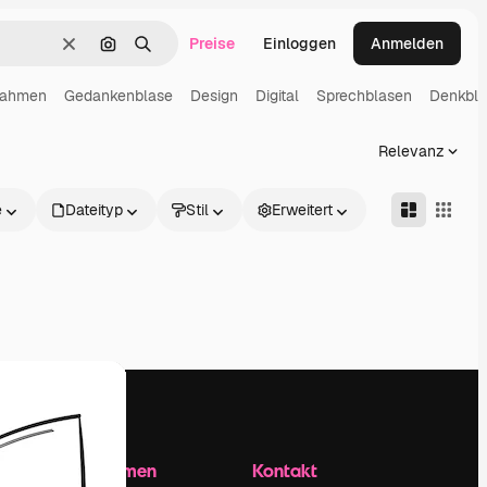
Preise
Einloggen
Anmelden
Löschen
Nach Bild suchen
Suchen
ahmen
Gedankenblase
Design
Digital
Sprechblasen
Denkbla
Relevanz
e
Dateityp
Stil
Erweitert
Unternehmen
Kontakt