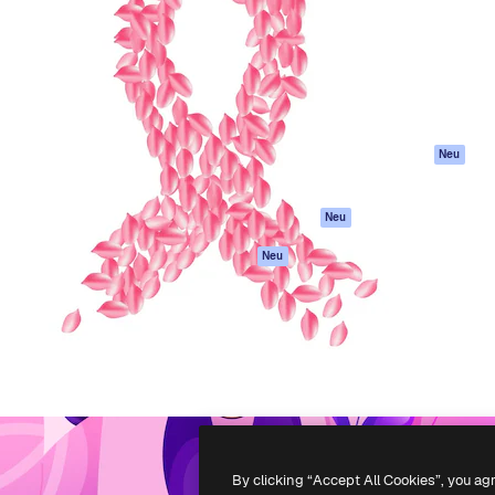
attform, um deine beste
Spaces
Academy
klichen. Mehr als 1 Million
KI-Assistent
Dokumentation
er Kreativen, Unternehmen,
KI-Bildgenerator
Support
Studios.
KI-Videogenerator
AGB
KI-
Datenschutzerkl
Stimmengenerator
Originale
Neu
Stock-Inhalte
Cookie-Richtlinie
MCP für
Vertrauenszentr
Neu
Claude/ChatGPT
Partner
Agenten
Neu
Unternehmen
API
Mobile App
Alle Magnific-Tools
-
2026
Freepik Company S.L.U.
Alle Rechte vorbehalten
.
By clicking “Accept All Cookies”, you ag