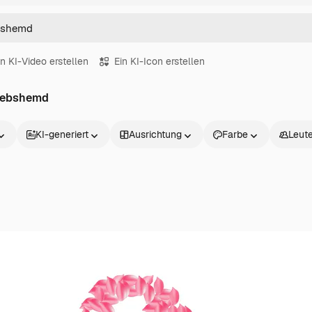
in KI-Video erstellen
Ein KI-Icon erstellen
krebshemd
KI-generiert
Ausrichtung
Farbe
Leut
Produkte
Loslegen