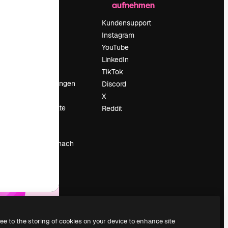
aufnehmen
Preise
Über uns
Kundensupport
Reviews
Instagram
Karriere
YouTube
ärung
Suchtrends
LinkedIn
Blog
TikTok
Veranstaltungen
Discord
um
Slidesgo
X
Deine Inhalte
Reddit
verkaufen
Pressesaal
Suchst du nach
magnific.ai
ree to the storing of cookies on your device to enhance site