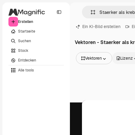
Erstellen
Ein KI-Bild erstellen
E
Startseite
Suchen
Vektoren - Staerker als 
Stock
Vektoren
Lizenz
Entdecken
Alle Bilder
Alle tools
Vektoren
Illustrationen
Fotos
PSD
Vorlagen
Mockups
Videos
Filmmaterial
Motion Graphics
Videovorlagen
Icons
3D-Modelle
Schriftarten