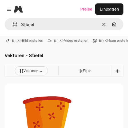
Magnific
Preise
Einloggen
Close menu
Löschen
Nach B
Ein KI-Bild erstellen
Ein KI-Video erstellen
Ein KI-Icon erstel
Vektoren - Stiefel
Vektoren
Filter