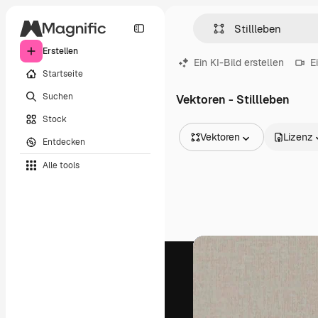
Erstellen
Ein KI-Bild erstellen
E
Startseite
Suchen
Vektoren - Stillleben
Stock
Vektoren
Lizenz
Entdecken
Alle Bilder
Alle tools
Vektoren
Illustrationen
Fotos
PSD
Vorlagen
Mockups
Videos
Filmmaterial
Motion Graphics
Videovorlagen
Icons
3D-Modelle
Schriftarten