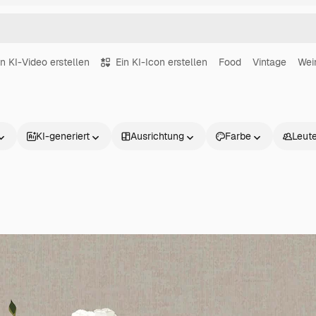
in KI-Video erstellen
Ein KI-Icon erstellen
Food
Vintage
Wei
KI-generiert
Ausrichtung
Farbe
Leut
Produkte
Loslegen