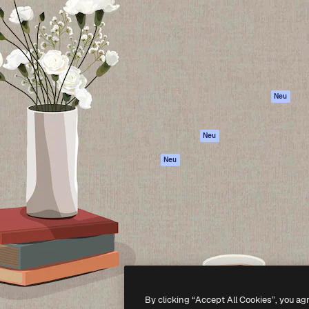
attform, um deine beste
Spaces
Academy
klichen. Mehr als 1 Million
KI-Assistent
Dokumentation
er Kreativen, Unternehmen,
KI-Bildgenerator
Support
Studios.
KI-Videogenerator
AGB
KI-
Datenschutzerkl
Stimmengenerator
Originale
Neu
Stock-Inhalte
Cookie-Richtlinie
MCP für
Vertrauenszentr
Neu
Claude/ChatGPT
Partner
Agenten
Neu
Unternehmen
API
Mobile App
Alle Magnific-Tools
-
2026
Freepik Company S.L.U.
Alle Rechte vorbehalten
.
By clicking “Accept All Cookies”, you ag