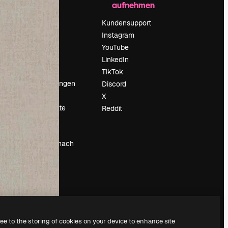
aufnehmen
Preise
Über uns
Kundensupport
Reviews
Instagram
Karriere
YouTube
ärung
Suchtrends
LinkedIn
Blog
TikTok
Veranstaltungen
Discord
um
Slidesgo
X
Deine Inhalte
Reddit
verkaufen
Pressesaal
Suchst du nach
magnific.ai
ree to the storing of cookies on your device to enhance site