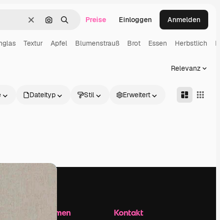
Preise
Einloggen
Anmelden
Löschen
Nach Bild suchen
Suchen
nglas
Textur
Apfel
Blumenstrauß
Brot
Essen
Herbstlich
F
Relevanz
e
Dateityp
Stil
Erweitert
Unternehmen
Kontakt