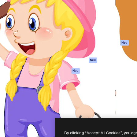
attform, um deine beste
Spaces
Academy
klichen. Mehr als 1 Million
KI-Assistent
Dokumentation
er Kreativen, Unternehmen,
KI-Bildgenerator
Support
Studios.
KI-Videogenerator
AGB
KI-
Datenschutzerkl
Stimmengenerator
Originale
Neu
Stock-Inhalte
Cookie-Richtlinie
MCP für
Vertrauenszentr
Neu
Claude/ChatGPT
Partner
Agenten
Neu
Unternehmen
API
Mobile App
Alle Magnific-Tools
-
2026
Freepik Company S.L.U.
Alle Rechte vorbehalten
.
By clicking “Accept All Cookies”, you ag