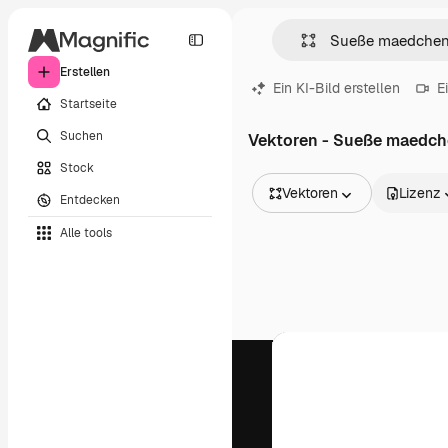
Erstellen
Ein KI-Bild erstellen
E
Startseite
Suchen
Vektoren - Sueße maedche
Stock
Vektoren
Lizenz
Entdecken
Alle Bilder
Alle tools
Vektoren
Illustrationen
Fotos
PSD
Vorlagen
Mockups
Videos
Filmmaterial
Motion Graphics
Videovorlagen
Icons
3D-Modelle
Schriftarten