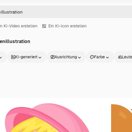
in KI-Video erstellen
Ein KI-Icon erstellen
nillustration
KI-generiert
Ausrichtung
Farbe
Leut
Produkte
Loslegen