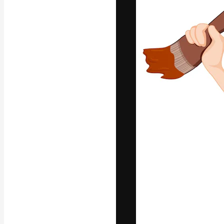
Die kreative Pl
Arbeit zu verwir
Abonnenten unt
Agenturen und 
Deutsch
Copyright © 2010