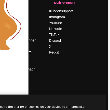
aufnehmen
Preise
Über uns
Kundensupport
Reviews
Instagram
Karriere
YouTube
ärung
Suchtrends
LinkedIn
Blog
TikTok
Veranstaltungen
Discord
um
Slidesgo
X
Deine Inhalte
Reddit
verkaufen
Pressesaal
Suchst du nach
magnific.ai
ree to the storing of cookies on your device to enhance site