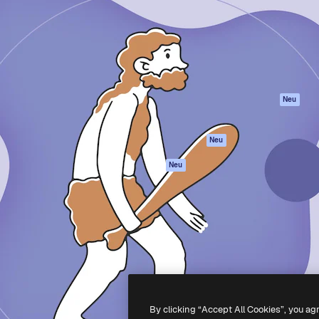
attform, um deine beste
Spaces
Academy
klichen. Mehr als 1 Million
KI-Assistent
Dokumentation
er Kreativen, Unternehmen,
KI-Bildgenerator
Support
Studios.
KI-Videogenerator
AGB
KI-
Datenschutzerkl
Stimmengenerator
Originale
Neu
Stock-Inhalte
Cookie-Richtlinie
MCP für
Vertrauenszentr
Neu
Claude/ChatGPT
Partner
Agenten
Neu
Unternehmen
API
Mobile App
Alle Magnific-Tools
-
2026
Freepik Company S.L.U.
Alle Rechte vorbehalten
.
By clicking “Accept All Cookies”, you ag