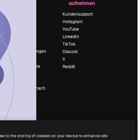
aufnehmen
Preise
Über uns
Kundensupport
Reviews
Instagram
Karriere
YouTube
ärung
Suchtrends
LinkedIn
Blog
TikTok
Veranstaltungen
Discord
um
Slidesgo
X
Deine Inhalte
Reddit
verkaufen
Pressesaal
Suchst du nach
magnific.ai
ree to the storing of cookies on your device to enhance site