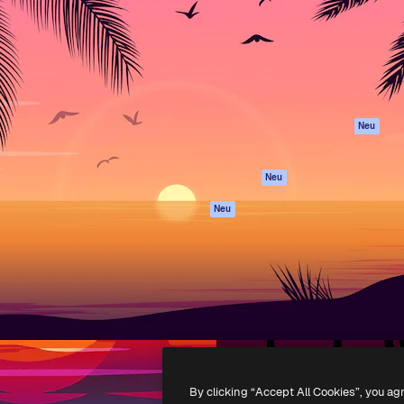
attform, um deine beste
Spaces
Academy
klichen. Mehr als 1 Million
KI-Assistent
Dokumentation
er Kreativen, Unternehmen,
KI-Bildgenerator
Support
Studios.
KI-Videogenerator
AGB
KI-
Datenschutzerkl
Stimmengenerator
Originale
Neu
Stock-Inhalte
Cookie-Richtlinie
MCP für
Vertrauenszentr
Neu
Claude/ChatGPT
Partner
Agenten
Neu
Unternehmen
API
Mobile App
Alle Magnific-Tools
-
2026
Freepik Company S.L.U.
Alle Rechte vorbehalten
.
By clicking “Accept All Cookies”, you ag