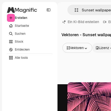
Erstellen
Ein KI-Bild erstellen
E
Startseite
Suchen
Vektoren - Sunset wallpa
Stock
Vektoren
Lizenz
Entdecken
Alle Bilder
Alle tools
Vektoren
Illustrationen
Fotos
PSD
Vorlagen
Mockups
Videos
Filmmaterial
Motion Graphics
Videovorlagen
Icons
3D-Modelle
Schriftarten