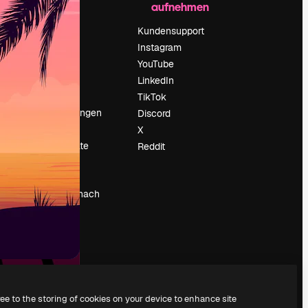
aufnehmen
Preise
Über uns
Kundensupport
Reviews
Instagram
Karriere
YouTube
ärung
Suchtrends
LinkedIn
Blog
TikTok
Veranstaltungen
Discord
um
Slidesgo
X
Deine Inhalte
Reddit
verkaufen
Pressesaal
Suchst du nach
magnific.ai
ree to the storing of cookies on your device to enhance site