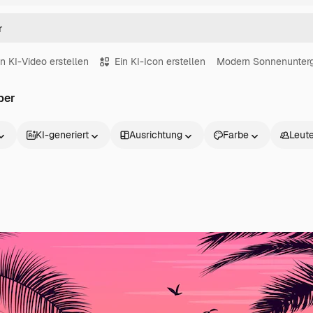
in KI-Video erstellen
Ein KI-Icon erstellen
Modern Sonnenunter
per
KI-generiert
Ausrichtung
Farbe
Leut
Produkte
Loslegen