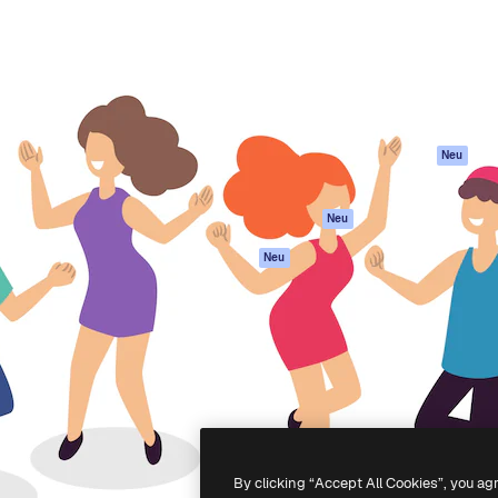
attform, um deine beste
Spaces
Academy
klichen. Mehr als 1 Million
KI-Assistent
Dokumentation
er Kreativen, Unternehmen,
KI-Bildgenerator
Support
Studios.
KI-Videogenerator
AGB
KI-
Datenschutzerkl
Stimmengenerator
Originale
Neu
Stock-Inhalte
Cookie-Richtlinie
MCP für
Vertrauenszentr
Neu
Claude/ChatGPT
Partner
Agenten
Neu
Unternehmen
API
Mobile App
Alle Magnific-Tools
-
2026
Freepik Company S.L.U.
Alle Rechte vorbehalten
.
By clicking “Accept All Cookies”, you ag