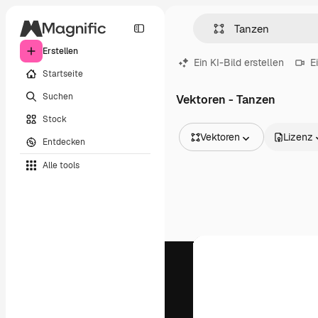
Erstellen
Ein KI-Bild erstellen
E
Startseite
Suchen
Vektoren - Tanzen
Stock
Vektoren
Lizenz
Entdecken
Alle Bilder
Alle tools
Vektoren
Illustrationen
Fotos
PSD
Vorlagen
Mockups
Videos
Filmmaterial
Motion Graphics
Videovorlagen
Icons
3D-Modelle
Schriftarten