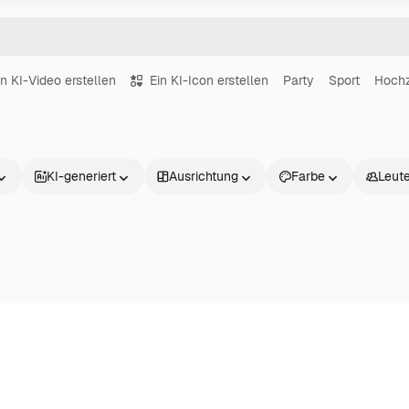
in KI-Video erstellen
Ein KI-Icon erstellen
Party
Sport
Hochz
KI-generiert
Ausrichtung
Farbe
Leut
Produkte
Loslegen