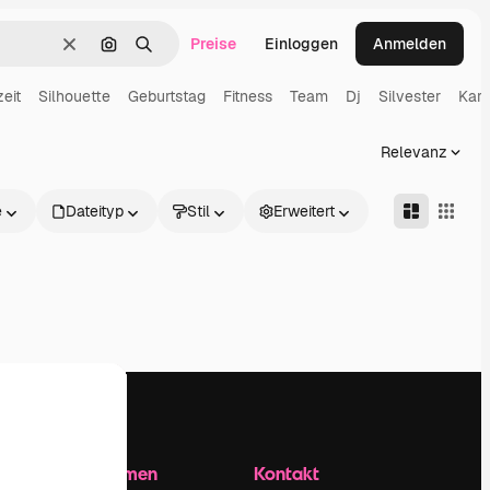
Preise
Einloggen
Anmelden
Löschen
Nach Bild suchen
Suchen
eit
Silhouette
Geburtstag
Fitness
Team
Dj
Silvester
Karn
Relevanz
e
Dateityp
Stil
Erweitert
Unternehmen
Kontakt