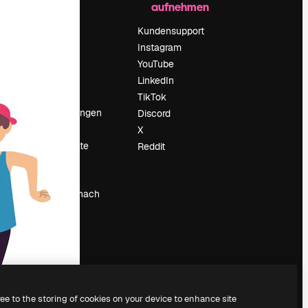
aufnehmen
Preise
Über uns
Kundensupport
Reviews
Instagram
Karriere
YouTube
ärung
Suchtrends
LinkedIn
Blog
TikTok
Veranstaltungen
Discord
um
Slidesgo
X
Deine Inhalte
Reddit
verkaufen
Pressesaal
Suchst du nach
magnific.ai
ree to the storing of cookies on your device to enhance site