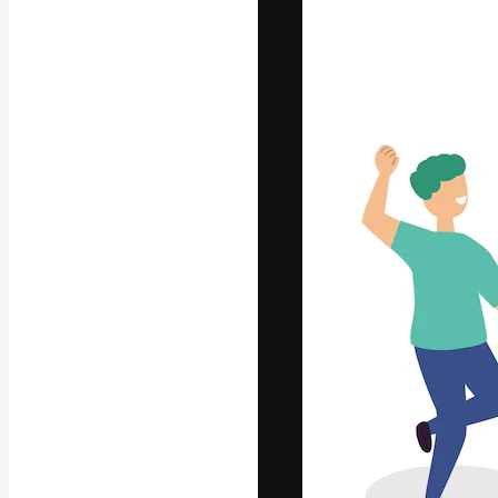
Die kreative Pl
Arbeit zu verwir
Abonnenten unt
Agenturen und 
Deutsch
Copyright © 2010