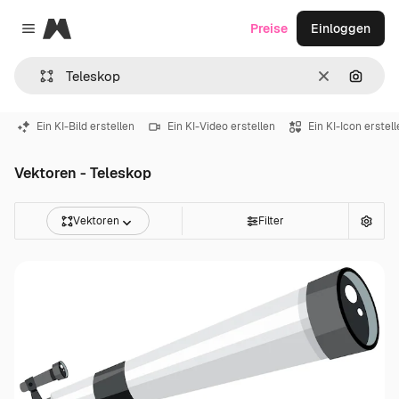
Magnific
Preise
Einloggen
Close menu
Löschen
Nach B
Ein KI-Bild erstellen
Ein KI-Video erstellen
Ein KI-Icon erstel
Vektoren - Teleskop
Vektoren
Filter