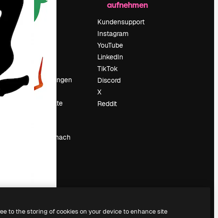
aufnehmen
Preise
Über uns
Kundensupport
Reviews
Instagram
Karriere
YouTube
ärung
Suchtrends
LinkedIn
Blog
TikTok
Veranstaltungen
Discord
um
Slidesgo
X
Deine Inhalte
Reddit
verkaufen
Pressesaal
Suchst du nach
magnific.ai
ree to the storing of cookies on your device to enhance site