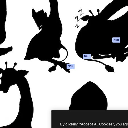
attform, um deine beste
Spaces
Academy
klichen. Mehr als 1 Million
KI-Assistent
Dokumentation
er Kreativen, Unternehmen,
KI-Bildgenerator
Support
Studios.
KI-Videogenerator
AGB
KI-
Datenschutzerkl
Stimmengenerator
Originale
Neu
Stock-Inhalte
Cookie-Richtlinie
MCP für
Vertrauenszentr
Neu
Claude/ChatGPT
Partner
Agenten
Neu
Unternehmen
API
Mobile App
Alle Magnific-Tools
-
2026
Freepik Company S.L.U.
Alle Rechte vorbehalten
.
By clicking “Accept All Cookies”, you ag