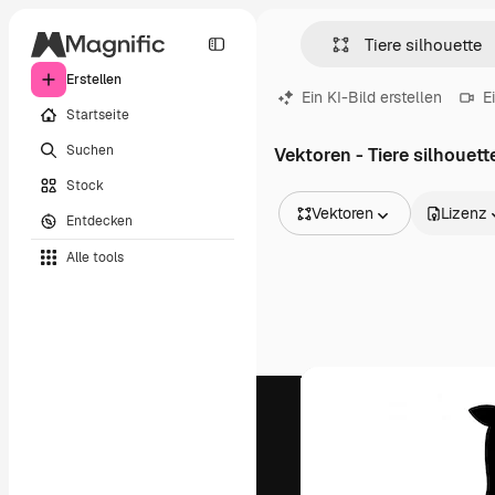
Erstellen
Ein KI-Bild erstellen
E
Startseite
Suchen
Vektoren - Tiere silhouett
Stock
Vektoren
Lizenz
Entdecken
Alle Bilder
Alle tools
Vektoren
Illustrationen
Fotos
PSD
Vorlagen
Mockups
Videos
Filmmaterial
Motion Graphics
Videovorlagen
Icons
3D-Modelle
Schriftarten