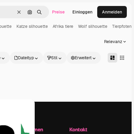
Preise
Einloggen
Anmelden
Löschen
Nach Bild suchen
Suchen
houette
Katze silhouette
Afrika tiere
Wolf silhouette
Tierpfoten
Relevanz
e
Dateityp
Stil
Erweitert
Unternehmen
Kontakt