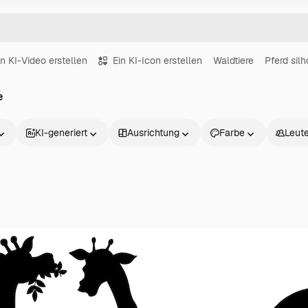
in KI-Video erstellen
Ein KI-Icon erstellen
Waldtiere
Pferd sil
e
KI-generiert
Ausrichtung
Farbe
Leut
Produkte
Loslegen