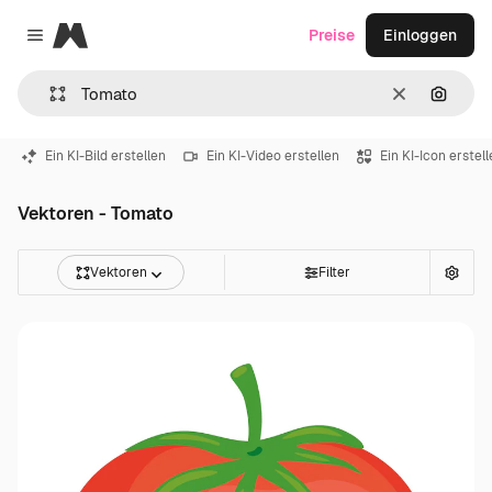
Magnific
Preise
Einloggen
Close menu
Löschen
Nach B
Ein KI-Bild erstellen
Ein KI-Video erstellen
Ein KI-Icon erstel
Vektoren - Tomato
Vektoren
Filter