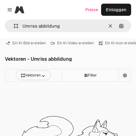
Magnific
Preise
Einloggen
Close menu
Löschen
Nach B
Ein KI-Bild erstellen
Ein KI-Video erstellen
Ein KI-Icon erstel
Vektoren - Umriss abbildung
Vektoren
Filter