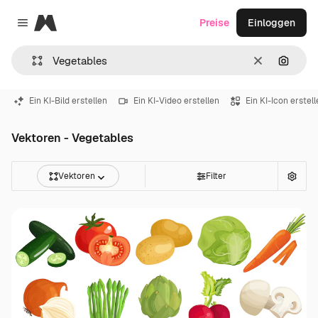
Magnific
Preise
Einloggen
Close menu
Löschen
Nach B
Ein KI-Bild erstellen
Ein KI-Video erstellen
Ein KI-Icon erstel
Vektoren - Vegetables
Vektoren
Filter