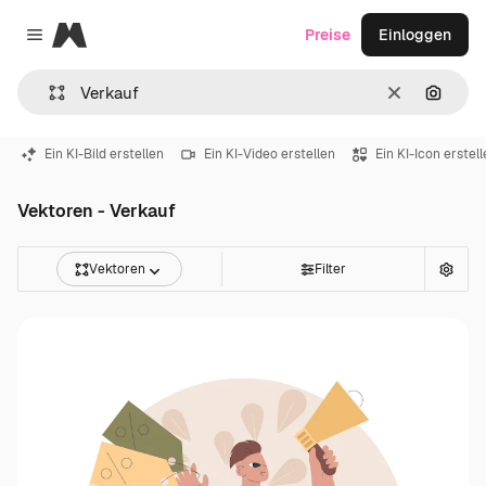
Magnific
Preise
Einloggen
Close menu
Löschen
Nach B
Ein KI-Bild erstellen
Ein KI-Video erstellen
Ein KI-Icon erstel
Vektoren - Verkauf
Vektoren
Filter