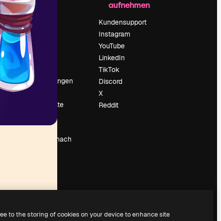
aufnehmen
Preise
Über uns
Kundensupport
Reviews
Instagram
Karriere
YouTube
ärung
Suchtrends
LinkedIn
Blog
TikTok
Veranstaltungen
Discord
um
Slidesgo
X
Deine Inhalte
Reddit
verkaufen
Pressesaal
Suchst du nach
magnific.ai
ree to the storing of cookies on your device to enhance site