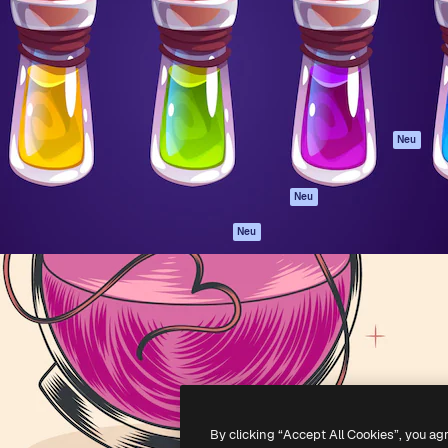
attform, um deine beste
Spaces
Academy
klichen. Mehr als 1 Million
KI-Assistent
Dokumentation
er Kreativen, Unternehmen,
KI-Bildgenerator
Support
Studios.
KI-Videogenerator
AGB
KI-
Datenschutzerkl
Stimmengenerator
Originale
Neu
Stock-Inhalte
Cookie-Richtlinie
MCP für
Vertrauenszentr
Neu
Claude/ChatGPT
Partner
Agenten
Neu
Unternehmen
API
Mobile App
Alle Magnific-Tools
-
2026
Freepik Company S.L.U.
Alle Rechte vorbehalten
.
By clicking “Accept All Cookies”, you ag