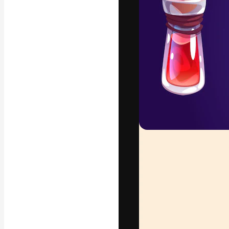
Die kreative Pl
Arbeit zu verwir
Abonnenten unt
Agenturen und 
Deutsch
Copyright © 2010