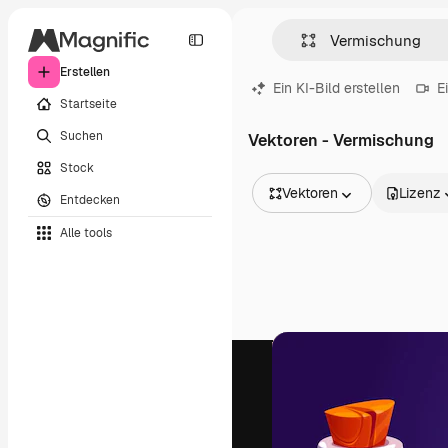
Erstellen
Ein KI-Bild erstellen
E
Startseite
Suchen
Vektoren - Vermischung
Stock
Vektoren
Lizenz
Entdecken
Alle Bilder
Alle tools
Vektoren
Illustrationen
Fotos
PSD
Vorlagen
Mockups
Videos
Filmmaterial
Motion Graphics
Videovorlagen
Icons
3D-Modelle
Schriftarten