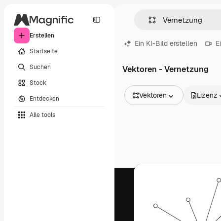
Erstellen
Ein KI-Bild erstellen
E
Startseite
Suchen
Vektoren - Vernetzung
Stock
Vektoren
Lizenz
Entdecken
Alle Bilder
Alle tools
Vektoren
Illustrationen
Fotos
PSD
Vorlagen
Mockups
Videos
Filmmaterial
Motion Graphics
Videovorlagen
Icons
3D-Modelle
Schriftarten