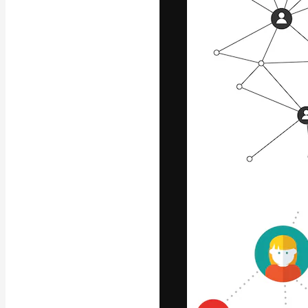
Die kreative Pl
Arbeit zu verwir
Abonnenten unt
Agenturen und 
Deutsch
Copyright © 2010