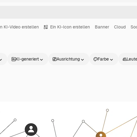
in KI-Video erstellen
Ein KI-Icon erstellen
Banner
Cloud
Soc
KI-generiert
Ausrichtung
Farbe
Leut
Produkte
Loslegen