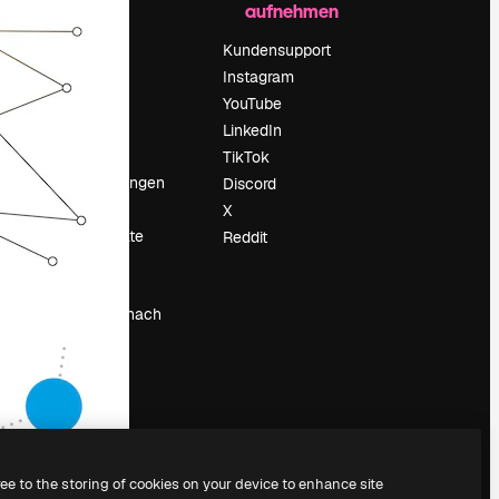
aufnehmen
Preise
Über uns
Kundensupport
Reviews
Instagram
Karriere
YouTube
ärung
Suchtrends
LinkedIn
Blog
TikTok
Veranstaltungen
Discord
um
Slidesgo
X
Deine Inhalte
Reddit
verkaufen
Pressesaal
Suchst du nach
magnific.ai
ree to the storing of cookies on your device to enhance site