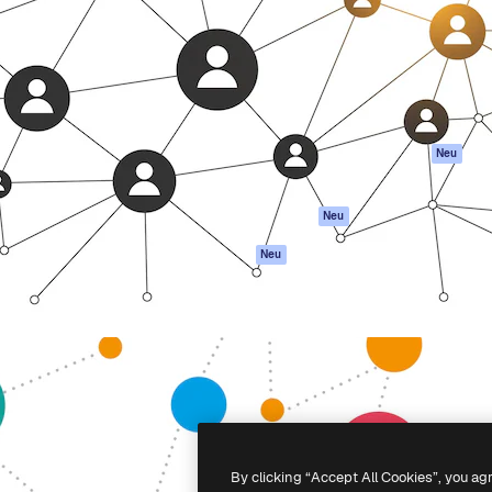
attform, um deine beste
Spaces
Academy
klichen. Mehr als 1 Million
KI-Assistent
Dokumentation
er Kreativen, Unternehmen,
KI-Bildgenerator
Support
Studios.
KI-Videogenerator
AGB
KI-
Datenschutzerkl
Stimmengenerator
Originale
Neu
Stock-Inhalte
Cookie-Richtlinie
MCP für
Vertrauenszentr
Neu
Claude/ChatGPT
Partner
Agenten
Neu
Unternehmen
API
Mobile App
Alle Magnific-Tools
-
2026
Freepik Company S.L.U.
Alle Rechte vorbehalten
.
By clicking “Accept All Cookies”, you ag