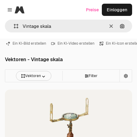
Magnific
Preise
Einloggen
Close menu
Löschen
Nach B
Ein KI-Bild erstellen
Ein KI-Video erstellen
Ein KI-Icon erstel
Vektoren - Vintage skala
Vektoren
Filter