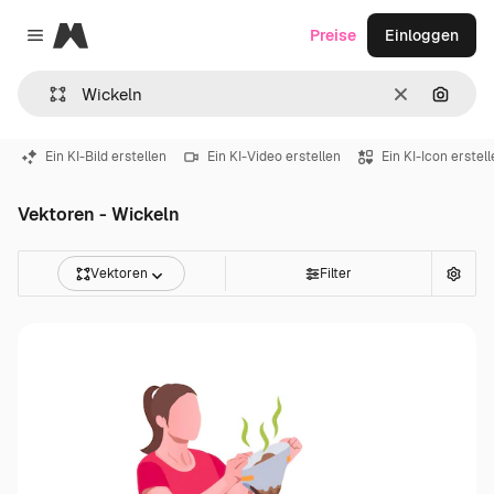
Magnific
Preise
Einloggen
Close menu
Löschen
Nach B
Ein KI-Bild erstellen
Ein KI-Video erstellen
Ein KI-Icon erstel
Vektoren - Wickeln
Vektoren
Filter