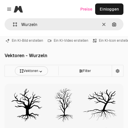
Magnific
Preise
Einloggen
Close menu
Löschen
Nach B
Ein KI-Bild erstellen
Ein KI-Video erstellen
Ein KI-Icon erstel
Vektoren - Wurzeln
Vektoren
Filter