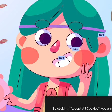
attform, um deine beste
Spaces
Academy
klichen. Mehr als 1 Million
KI-Assistent
Dokumentation
er Kreativen, Unternehmen,
KI-Bildgenerator
Support
Studios.
KI-Videogenerator
AGB
KI-
Datenschutzerkl
Stimmengenerator
Originale
Neu
Stock-Inhalte
Cookie-Richtlinie
MCP für
Vertrauenszentr
Neu
Claude/ChatGPT
Partner
Agenten
Neu
Unternehmen
API
Mobile App
Alle Magnific-Tools
-
2026
Freepik Company S.L.U.
Alle Rechte vorbehalten
.
By clicking “Accept All Cookies”, you ag