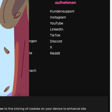
aufnehmen
Preise
Über uns
Kundensupport
Reviews
Instagram
Karriere
YouTube
ärung
Suchtrends
LinkedIn
Blog
TikTok
Veranstaltungen
Discord
um
Slidesgo
X
Deine Inhalte
Reddit
verkaufen
Pressesaal
Suchst du nach
magnific.ai
ree to the storing of cookies on your device to enhance site