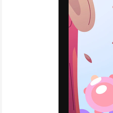
Die kreative Pl
Arbeit zu verwir
Abonnenten unt
Agenturen und 
Deutsch
Copyright © 2010