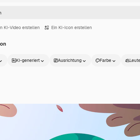
in KI-Video erstellen
Ein KI-Icon erstellen
ion
KI-generiert
Ausrichtung
Farbe
Leut
Produkte
Loslegen